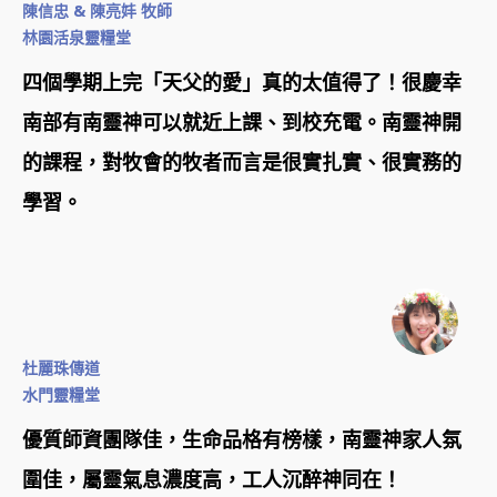
陳信忠 & 陳亮妦 牧師
林園活泉靈糧堂
四個學期上完「天父的愛」真的太值得了！很慶幸
南部有南靈神可以就近上課、到校充電。南靈神開
的課程，對牧會的牧者而言是很實扎實、很實務的
學習。
杜麗珠傳道
水門靈糧堂
優質師資團隊佳，生命品格有榜樣，南靈神家人氛
圍佳，屬靈氣息濃度高，工人沉醉神同在！