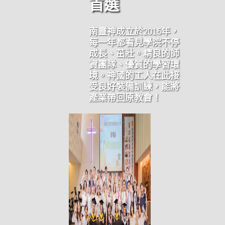
首選
南靈神成立於2015年，
每一年都看見學院不停
成長、茁壯。
精良的師
資團隊、優質的學習環
境。
神國的工人在此接
受良好裝備訓練，能將
產業帶回原教會！