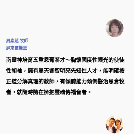
周素蓮 牧師
屏東靈糧堂
南靈神培育五重恩膏將才～胸懷國度性眼光的使徒
性領袖，擁有屬天睿智明亮先知性人才，能明確按
正道分解真理的教師，有傾聽能力傾倒醫治恩膏牧
者，就隨時隨在擁抱靈魂傳福音者。