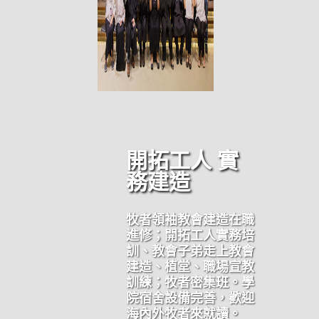
開拓工人 實
務建造
牧者領袖教會建造在職
進修；開拓工人實務培
訓、
教會子弟走上教會
建造、植堂、職場宣教
訓練；牧者密集班。
學
院宿舍設備完善，歡迎
海內外牧者來就讀。