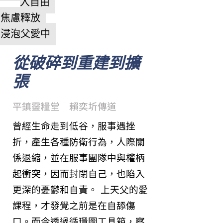
入自由
焦慮釋放
浸泡父愛中
從破碎到重建到擴
張
平鎮靈糧堂 賴奕圻傳道
曾經生命走到低谷，服事遇挫
折，產生各種防衛行為，人際關
係退縮，並在服事團隊中與權柄
起衝突，因而封閉自己，也陷入
更深的憂鬱和自責。 上天父的愛
課程，才發覺之前是在自舔傷
口。而今透過循環圖工具箱，察