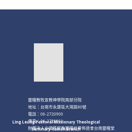
靈糧教牧宣教神學院南部分院
地址：台南市永康區大灣路80號
電話：06-2720900
傳真：06-2720901
Ling Leung Pastoral Missionary Theological
財團法人中國基督教靈糧世界佈道會台南靈糧堂
Seminary Tainan Branch