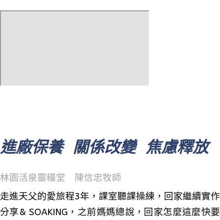
進廠保養 關係改變 焦慮釋放
林園活泉靈糧堂 陳信忠牧師
走進天父的愛旅程3年，課室聽課操練，回家繼續實作
分享& SOAKING，之前媽媽總說，回家怎麼這麼快要