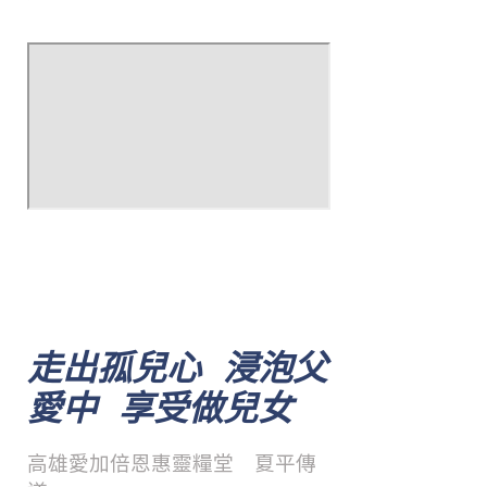
走出孤兒心 浸泡父
愛中 享受做兒女
高雄愛加倍恩惠靈糧堂 夏平傳