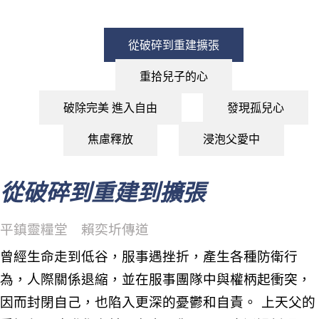
從破碎到重建擴張
重拾兒子的心
破除完美 進入自由
發現孤兒心
焦慮釋放
浸泡父愛中
從破碎到重建到擴張
平鎮靈糧堂 賴奕圻傳道
曾經生命走到低谷，服事遇挫折，產生各種防衛行
為，人際關係退縮，並在服事團隊中與權柄起衝突，
因而封閉自己，也陷入更深的憂鬱和自責。 上天父的