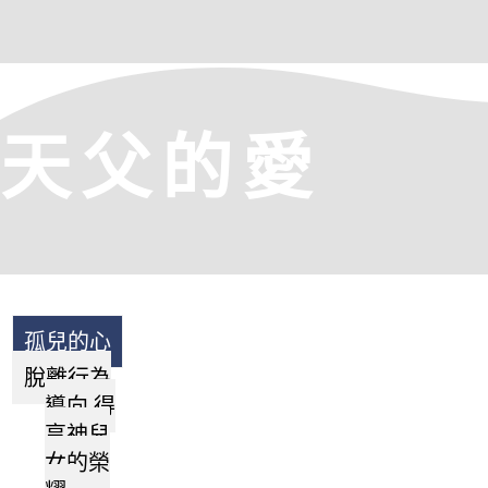
天父的愛
孤兒的心
脫離行為
導向 得
享神兒
女的榮