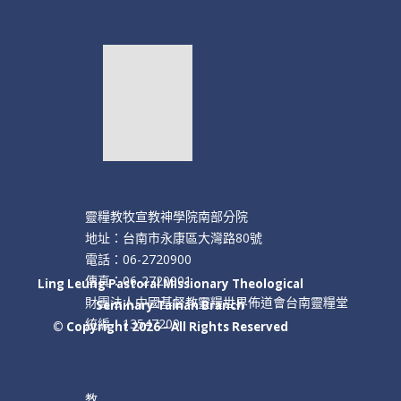
靈糧教牧宣教神學院南部分院
地址：台南市永康區大灣路80號
電話：06-2720900
傳真：06-2720901
Ling Leung Pastoral Missionary Theological
財團法人中國基督教靈糧世界佈道會台南靈糧堂
Seminary Tainan Branch
統編：13547209
© Copyright 2026 - All Rights Reserved
教