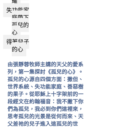
耀
失功能家
庭帶下
孤兒的
心
得著兒子
的心
由張靜蓉牧師主講的天父的愛系
列，第一集探討《孤兒的心》。
孤兒的心源自四個方面：撒但、
世界系統、失功能家庭、善惡樹
的果子。從耶穌上十字架前的一
段經文在約翰福音：我不撇下你
們為孤兒，我必到你們這裡來，
思考孤兒的光景是從何而來、天
父差祂的兒子進入這孤兒的世